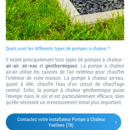
Quels sont les différents types de pompes à chaleur ?
Il existe principalement trois types de pompes à chaleur :
air-air
,
air-eau
et
géothermiques
. La pompe à chaleur
air-air utilise les calories de l'air extérieur pour chauffer
l'intérieur de votre maison. La pompe à chaleur air-eau,
quant à elle, chauffe l'eau d'un circuit de chauffage
central. Enfin, la pompe à chaleur géothermique puise
l'énergie dans le sol et est particulièrement efficace, bien
qu'elle nécessite un investissement initial plus important.
Contactez votre installateur Pompe à Chaleur
Yvelines (78)