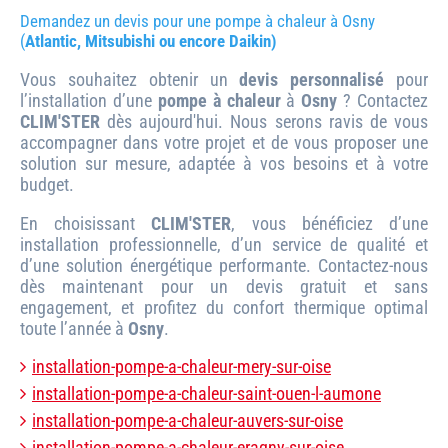
Demandez un devis pour une pompe à chaleur à Osny
(
Atlantic, Mitsubishi ou encore Daikin)
Vous souhaitez obtenir un
devis personnalisé
pour
l’installation d’une
pompe à chaleur
à
Osny
? Contactez
CLIM'STER
dès aujourd'hui. Nous serons ravis de vous
accompagner dans votre projet et de vous proposer une
solution sur mesure, adaptée à vos besoins et à votre
budget.
En choisissant
CLIM'STER
, vous bénéficiez d’une
installation professionnelle, d’un service de qualité et
d’une solution énergétique performante. Contactez-nous
dès maintenant pour un devis gratuit et sans
engagement, et profitez du confort thermique optimal
toute l’année à
Osny
.
installation-pompe-a-chaleur-mery-sur-oise
installation-pompe-a-chaleur-saint-ouen-l-aumone
installation-pompe-a-chaleur-auvers-sur-oise
installation-pompe-a-chaleur-eragny-sur-oise