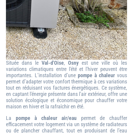
Située dans le
Val-d'Oise
,
Osny
est une ville où les
variations climatiques entre l'été et l'hiver peuvent être
importantes. L’installation d’une
pompe à chaleur
vous
permet d’adapter votre confort thermique à ces variations
tout en réduisant vos factures énergétiques. Ce système,
en captant l'énergie présente dans l'air extérieur, offre une
solution écologique et économique pour chauffer votre
maison en hiver et la rafraîchir en été.
La
pompe à chaleur air/eau
permet de chauffer
efficacement votre logement via un système de radiateurs
ou de plancher chauffant, tout en produisant de l’eau