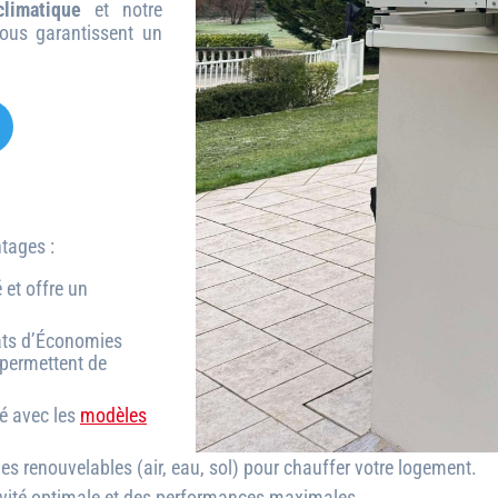
limatique
et notre
us garantissent un
tages :
 et offre un
cats d’Économies
permettent de
té avec les
modèles
es renouvelables (air, eau, sol) pour chauffer votre logement.
évité optimale et des performances maximales.