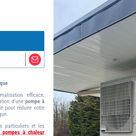
ique
atisation efficace,
lation d’une
pompe à
le pour réduire votre
que.
particuliers et les
e pompes à chaleur