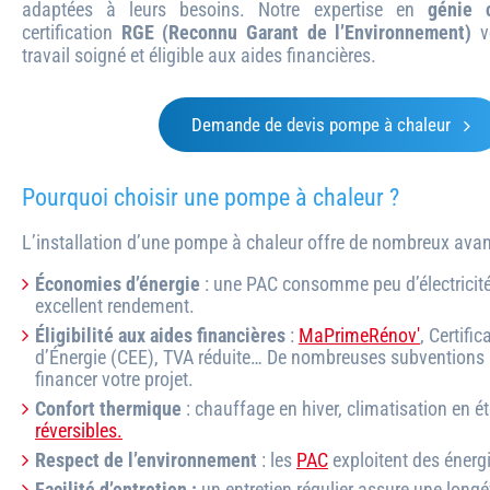
adaptées à leurs besoins. Notre expertise en
génie c
certification
RGE (Reconnu Garant de l’Environnement)
vo
travail soigné et éligible aux aides financières.
Demande de devis pompe à chaleur
Pourquoi choisir une pompe à chaleur ?
L’installation d’une pompe à chaleur offre de nombreux avan
Économies d’énergie
: une PAC consomme peu d’électricité
excellent rendement.
Éligibilité aux aides financières
:
MaPrimeRénov'
, Certifi
d’Énergie (CEE), TVA réduite… De nombreuses subventions 
financer votre projet.
Confort thermique
: chauffage en hiver, climatisation en é
réversibles.
Respect de l’environnement
: les
PAC
exploitent des énergi
Facilité d’entretien :
un entretien régulier assure une long