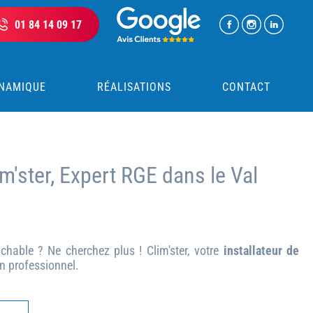
01 84 14 09 17
NAMIQUE
RÉALISATIONS
CONTACT
im'ster, Expert RGE dans le Val
ochable ? Ne cherchez plus ! Clim'ster, votre
installateur de
un professionnel.