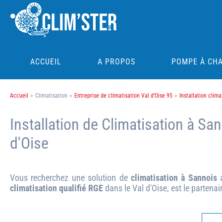
ACCUEIL
A PROPOS
POMPE À CH
Accueil
>
Climatisation
>
Entreprise de climatisation Val d'Oise 95
>
Installation clima
Installation de Climatisation à San
d'Oise
Vous recherchez une solution de
climatisation à Sannois
a
climatisation qualifié RGE
dans le Val d'Oise, est le partenai