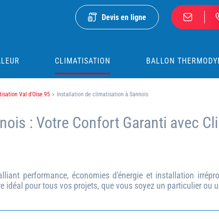
Devis en ligne
ALEUR
CLIMATISATION
BALLON THERMODY
tisation Val d'Oise 95
>
Installation de climatisation à Sannois
nois : Votre Confort Garanti avec Cl
lliant performance, économies d'énergie et installation irrépr
re idéal pour tous vos projets, que vous soyez un particulier ou 