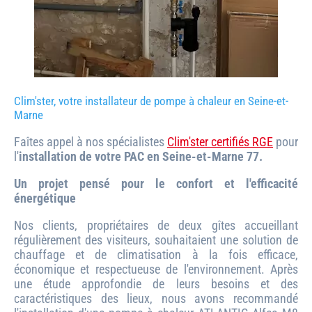
Clim'ster, votre installateur de pompe à chaleur en Seine-et-
Marne
Faîtes appel à nos spécialistes
Clim'ster certifiés RGE
pour
l'
installation de votre PAC en Seine-et-Marne 77.
Un projet pensé pour le confort et l'efficacité
énergétique
Nos clients, propriétaires de deux gîtes accueillant
régulièrement des visiteurs, souhaitaient une solution de
chauffage et de climatisation à la fois efficace,
économique et respectueuse de l'environnement. Après
une étude approfondie de leurs besoins et des
caractéristiques des lieux, nous avons recommandé