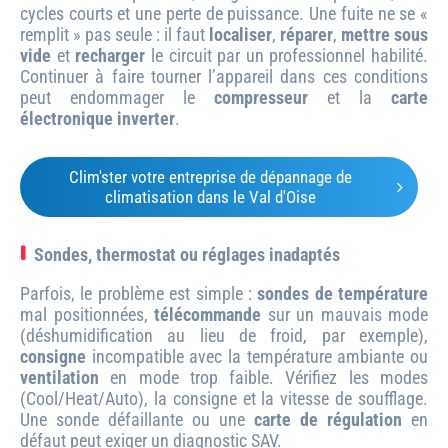
cycles courts et une perte de puissance. Une fuite ne se «
remplit » pas seule : il faut
localiser
,
réparer
,
mettre sous
vide
et
recharger
le circuit par un professionnel habilité.
Continuer à faire tourner l’appareil dans ces conditions
peut endommager le
compresseur
et la
carte
électronique inverter
.
Clim'ster votre entreprise de dépannage de
climatisation dans le Val d'Oise
Sondes, thermostat ou réglages inadaptés
Parfois, le problème est simple :
sondes de température
mal positionnées,
télécommande
sur un mauvais mode
(déshumidification au lieu de froid, par exemple),
consigne
incompatible avec la température ambiante ou
ventilation
en mode trop faible. Vérifiez les modes
(Cool/Heat/Auto), la consigne et la vitesse de soufflage.
Une sonde défaillante ou une
carte de régulation
en
défaut peut exiger un diagnostic SAV.