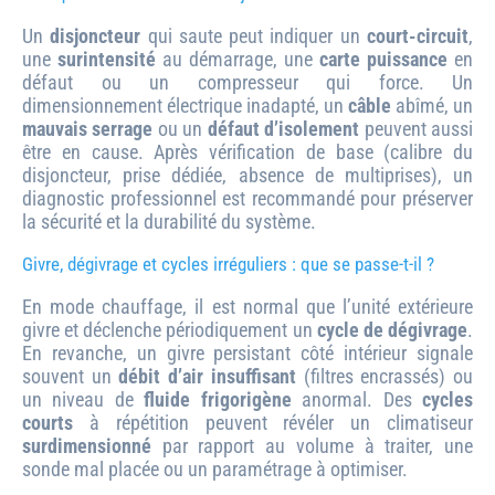
Un
disjoncteur
qui saute peut indiquer un
court-circuit
,
une
surintensité
au démarrage, une
carte puissance
en
défaut ou un compresseur qui force. Un
dimensionnement électrique inadapté, un
câble
abîmé, un
mauvais serrage
ou un
défaut d’isolement
peuvent aussi
être en cause. Après vérification de base (calibre du
disjoncteur, prise dédiée, absence de multiprises), un
diagnostic professionnel est recommandé pour préserver
la sécurité et la durabilité du système.
Givre, dégivrage et cycles irréguliers : que se passe-t-il ?
En mode chauffage, il est normal que l’unité extérieure
givre et déclenche périodiquement un
cycle de dégivrage
.
En revanche, un givre persistant côté intérieur signale
souvent un
débit d’air insuffisant
(filtres encrassés) ou
un niveau de
fluide frigorigène
anormal. Des
cycles
courts
à répétition peuvent révéler un climatiseur
surdimensionné
par rapport au volume à traiter, une
sonde mal placée ou un paramétrage à optimiser.