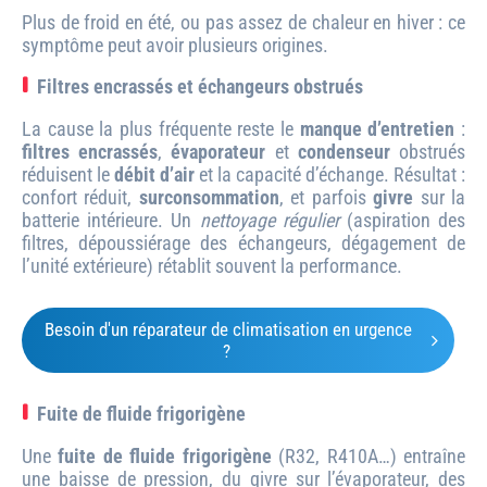
Plus de froid en été, ou pas assez de chaleur en hiver : ce
symptôme peut avoir plusieurs origines.
Filtres encrassés et échangeurs obstrués
La cause la plus fréquente reste le
manque d’entretien
:
filtres encrassés
,
évaporateur
et
condenseur
obstrués
réduisent le
débit d’air
et la capacité d’échange. Résultat :
confort réduit,
surconsommation
, et parfois
givre
sur la
batterie intérieure. Un
nettoyage régulier
(aspiration des
filtres, dépoussiérage des échangeurs, dégagement de
l’unité extérieure) rétablit souvent la performance.
Besoin d'un réparateur de climatisation en urgence
?
Fuite de fluide frigorigène
Une
fuite de fluide frigorigène
(R32, R410A…) entraîne
une baisse de pression, du givre sur l’évaporateur, des